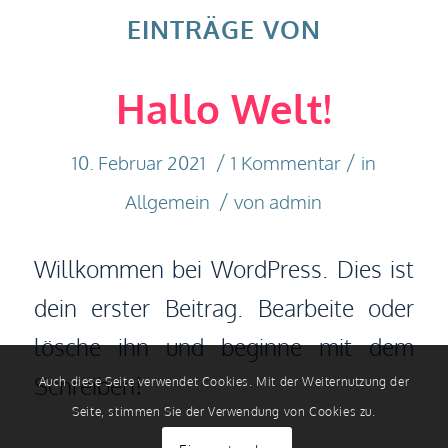
EINTRÄGE VON
Hallo Welt!
/
/
10. Februar 2021
1 Kommentar
in
/
Allgemein
von
admin
Willkommen bei WordPress. Dies ist
dein erster Beitrag. Bearbeite oder
lösche ihn und beginne mit dem
Schreiben!
Auch diese Seite verwendet Cookies. Mit der Weiternutzung der
Seite, stimmen Sie der Verwendung von Cookies zu.