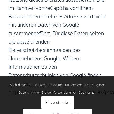
im Rahmen von reCaptcha von Ihrem
Browser übermittelte IP-Adresse wird nicht
mit anderen Daten von Google
zusammengeführt. Für diese Daten gelten
die abweichenden
Datenschutzbestimmungen des
Unternehmens Google. Weitere
Informationen zu den
Datenschutzrichtlinien von Google finden
Sie unter:
Auch diese Seite verwendet Cookies. Mit der Weiternutzung der
https://www.google.com/intl/de/policies/priv
Seite, stimmen Sie der Verwendung von Cookies zu.
Einverstanden